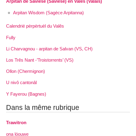
Arpitan de Saviése (Savièse) en Valês (Valais)
Arpitan Wisdom (Sagèce Arpitanna)
Calendrié pèrpèrtuèl du Valês
Fully
Li Charvagnou - arpitan de Salvan (VS, CH)
Los Três Nant -’Troistorrents’ (VS)
Ollon (Chermignon)
U nivô cantonâl
Y Fayerou (Bagnes)
Dans la même rubrique
Trawitron
ona lóouwe