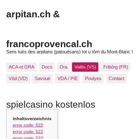
arpitan.ch &
francoprovencal.ch
Sens tués des arpitans (patouésans) tot u tôrn du Mont-Blanc !
ACA et GRA
Docs
Ora
Valês (VS)
Fribôrg (FR)
Vôd (VD)
Savouè
VDA / PIE
Poulyes
Contact
spielcasino kostenlos
inhaltsverzeichnis
error code: 522
error code: 522
error code: 522