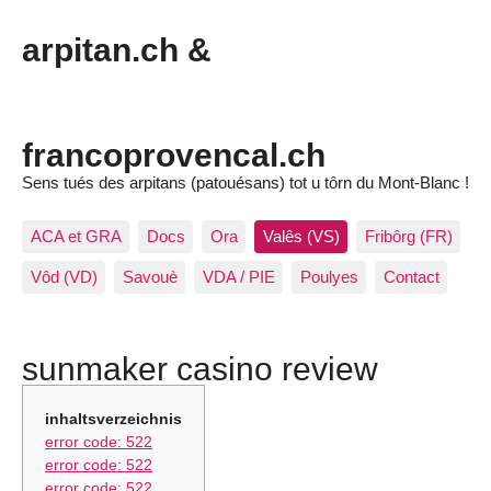
arpitan.ch &
francoprovencal.ch
Sens tués des arpitans (patouésans) tot u tôrn du Mont-Blanc !
ACA et GRA
Docs
Ora
Valês (VS)
Fribôrg (FR)
Vôd (VD)
Savouè
VDA / PIE
Poulyes
Contact
sunmaker casino review
inhaltsverzeichnis
error code: 522
error code: 522
error code: 522