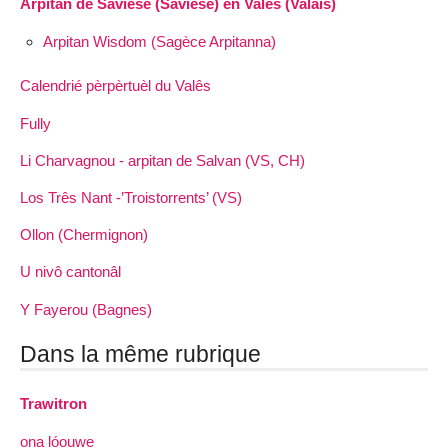
Arpitan de Saviése (Savièse) en Valês (Valais)
Arpitan Wisdom (Sagèce Arpitanna)
Calendrié pèrpèrtuèl du Valês
Fully
Li Charvagnou - arpitan de Salvan (VS, CH)
Los Três Nant -’Troistorrents’ (VS)
Ollon (Chermignon)
U nivô cantonâl
Y Fayerou (Bagnes)
Dans la même rubrique
Trawitron
ona lóouwe