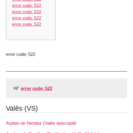
error code: 522
error code: 522
error code: 522
error code: 522
error code: 522
error code: 522
Valês (VS)
Arpitan de Nendaz (Valês èpiscopâl)