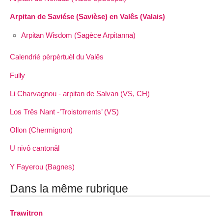
Arpitan de Saviése (Savièse) en Valês (Valais)
Arpitan Wisdom (Sagèce Arpitanna)
Calendrié pèrpèrtuèl du Valês
Fully
Li Charvagnou - arpitan de Salvan (VS, CH)
Los Três Nant -’Troistorrents’ (VS)
Ollon (Chermignon)
U nivô cantonâl
Y Fayerou (Bagnes)
Dans la même rubrique
Trawitron