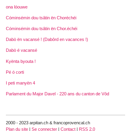
ona lóouwe
Cóminsémin dou tsâtin ën Choréchéi
Cóminsémin dou tsâtin ën Chor.échéi
Dabò ën vacansé ! (Dabôrd en vacances !)
Dabò é vacansé
Kyënta byouta !
Pé ó corti
I peti manyën 4
Parlament du Major Davel - 220 ans du canton de Vôd
2000 - 2023 arpitan.ch & francoprovencal.ch
Plan du site
|
Se connecter
|
Contact
|
RSS 2.0