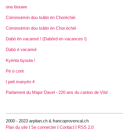
ona lóouwe
Cóminsémin dou tsâtin ën Choréchéi
Cóminsémin dou tsâtin ën Chor.échéi
Dabò ën vacansé ! (Dabôrd en vacances !)
Dabò é vacansé
Kyënta byouta !
Pé ó corti
I peti manyën 4
Parlament du Major Davel - 220 ans du canton de Vôd
2000 - 2023 arpitan.ch & francoprovencal.ch
Plan du site
|
Se connecter
|
Contact
|
RSS 2.0