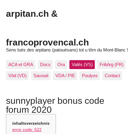
arpitan.ch &
francoprovencal.ch
Sens tués des arpitans (patouésans) tot u tôrn du Mont-Blanc !
ACA et GRA
Docs
Ora
Valês (VS)
Fribôrg (FR)
Vôd (VD)
Savouè
VDA / PIE
Poulyes
Contact
sunnyplayer bonus code
forum 2020
inhaltsverzeichnis
error code: 522