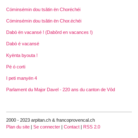
Cóminsémin dou tsâtin ën Choréchéi
Cóminsémin dou tsâtin ën Chor.échéi
Dabò ën vacansé ! (Dabôrd en vacances !)
Dabò é vacansé
Kyënta byouta !
Pé ó corti
I peti manyën 4
Parlament du Major Davel - 220 ans du canton de Vôd
2000 - 2023 arpitan.ch & francoprovencal.ch
Plan du site
|
Se connecter
|
Contact
|
RSS 2.0