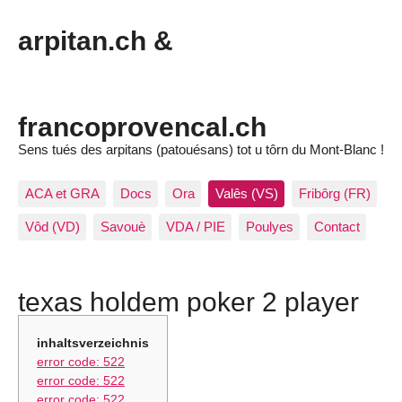
arpitan.ch &
francoprovencal.ch
Sens tués des arpitans (patouésans) tot u tôrn du Mont-Blanc !
ACA et GRA
Docs
Ora
Valês (VS)
Fribôrg (FR)
Vôd (VD)
Savouè
VDA / PIE
Poulyes
Contact
texas holdem poker 2 player
inhaltsverzeichnis
error code: 522
error code: 522
error code: 522