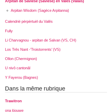
Arpitan de Saviése (Savièse) en Valês (Valais)
Arpitan Wisdom (Sagèce Arpitanna)
Calendrié pèrpèrtuèl du Valês
Fully
Li Charvagnou - arpitan de Salvan (VS, CH)
Los Três Nant -’Troistorrents’ (VS)
Ollon (Chermignon)
U nivô cantonâl
Y Fayerou (Bagnes)
Dans la même rubrique
Trawitron
ona lóouwe