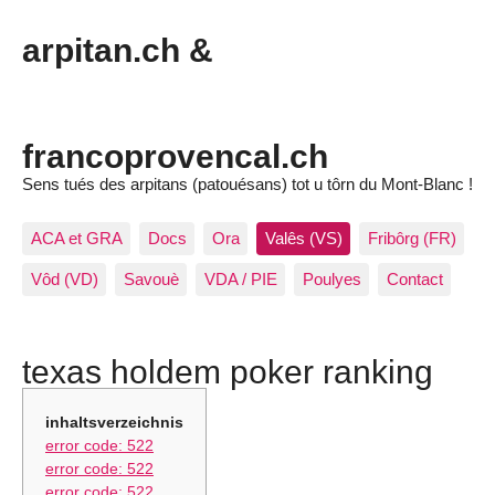
arpitan.ch &
francoprovencal.ch
Sens tués des arpitans (patouésans) tot u tôrn du Mont-Blanc !
ACA et GRA
Docs
Ora
Valês (VS)
Fribôrg (FR)
Vôd (VD)
Savouè
VDA / PIE
Poulyes
Contact
texas holdem poker ranking
inhaltsverzeichnis
error code: 522
error code: 522
error code: 522