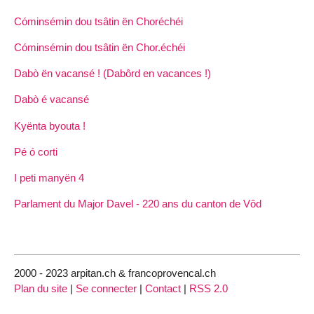
Cóminsémin dou tsâtin ën Choréchéi
Cóminsémin dou tsâtin ën Chor.échéi
Dabò ën vacansé ! (Dabôrd en vacances !)
Dabò é vacansé
Kyënta byouta !
Pé ó corti
I peti manyën 4
Parlament du Major Davel - 220 ans du canton de Vôd
2000 - 2023 arpitan.ch & francoprovencal.ch
Plan du site
|
Se connecter
|
Contact
|
RSS 2.0