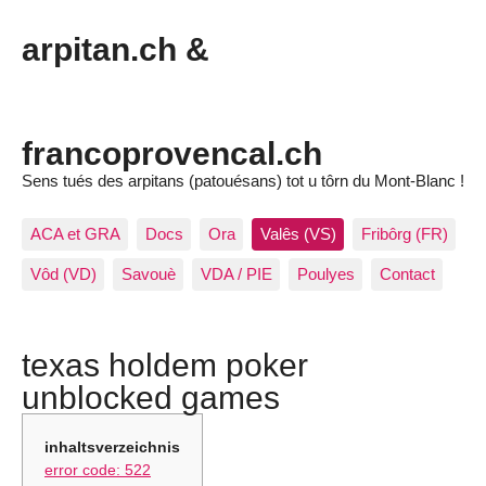
arpitan.ch &
francoprovencal.ch
Sens tués des arpitans (patouésans) tot u tôrn du Mont-Blanc !
ACA et GRA
Docs
Ora
Valês (VS)
Fribôrg (FR)
Vôd (VD)
Savouè
VDA / PIE
Poulyes
Contact
texas holdem poker
unblocked games
inhaltsverzeichnis
error code: 522