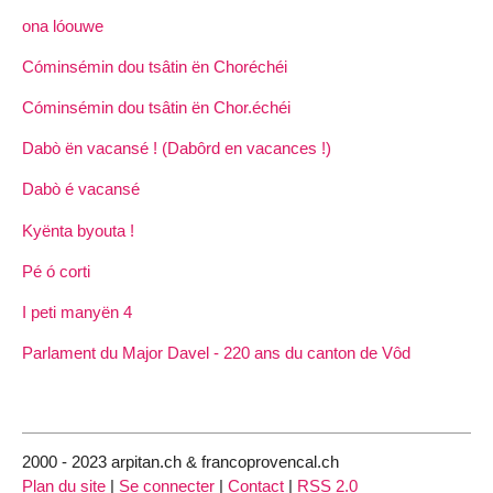
ona lóouwe
Cóminsémin dou tsâtin ën Choréchéi
Cóminsémin dou tsâtin ën Chor.échéi
Dabò ën vacansé ! (Dabôrd en vacances !)
Dabò é vacansé
Kyënta byouta !
Pé ó corti
I peti manyën 4
Parlament du Major Davel - 220 ans du canton de Vôd
2000 - 2023 arpitan.ch & francoprovencal.ch
Plan du site
|
Se connecter
|
Contact
|
RSS 2.0