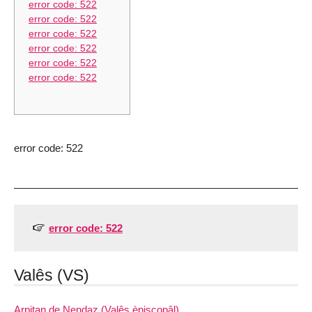
error code: 522
error code: 522
error code: 522
error code: 522
error code: 522
error code: 522
error code: 522
error code: 522
Valês (VS)
Arpitan de Nendaz (Valês èpiscopâl)