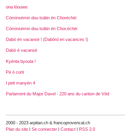
ona lóouwe
Cóminsémin dou tsâtin ën Choréchéi
Cóminsémin dou tsâtin ën Chor.échéi
Dabò ën vacansé ! (Dabôrd en vacances !)
Dabò é vacansé
Kyënta byouta !
Pé ó corti
I peti manyën 4
Parlament du Major Davel - 220 ans du canton de Vôd
2000 - 2023 arpitan.ch & francoprovencal.ch
Plan du site
|
Se connecter
|
Contact
|
RSS 2.0