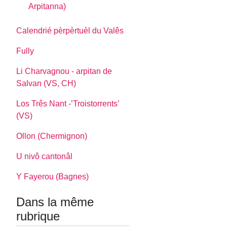
Arpitanna)
Calendrié pèrpèrtuèl du Valês
Fully
Li Charvagnou - arpitan de
Salvan (VS, CH)
Los Três Nant -’Troistorrents’
(VS)
Ollon (Chermignon)
U nivô cantonâl
Y Fayerou (Bagnes)
Dans la même
rubrique