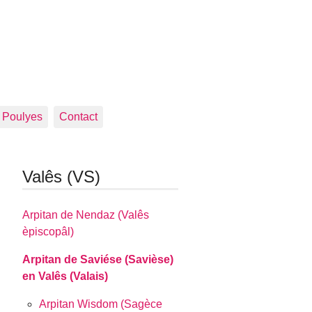
Poulyes
Contact
Valês (VS)
Arpitan de Nendaz (Valês
èpiscopâl)
Arpitan de Saviése (Savièse)
en Valês (Valais)
Arpitan Wisdom (Sagèce