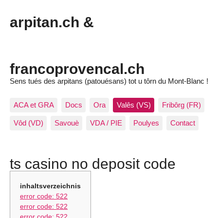
arpitan.ch &
francoprovencal.ch
Sens tués des arpitans (patouésans) tot u tôrn du Mont-Blanc !
ACA et GRA
Docs
Ora
Valês (VS)
Fribôrg (FR)
Vôd (VD)
Savouè
VDA / PIE
Poulyes
Contact
ts casino no deposit code
inhaltsverzeichnis
error code: 522
error code: 522
error code: 522