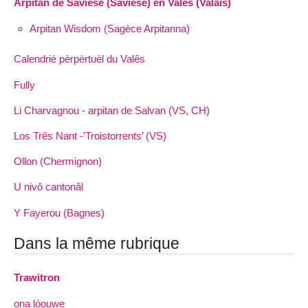
Arpitan de Saviése (Savièse) en Valês (Valais)
Arpitan Wisdom (Sagèce Arpitanna)
Calendrié pèrpèrtuèl du Valês
Fully
Li Charvagnou - arpitan de Salvan (VS, CH)
Los Três Nant -’Troistorrents’ (VS)
Ollon (Chermignon)
U nivô cantonâl
Y Fayerou (Bagnes)
Dans la même rubrique
Trawitron
ona lóouwe