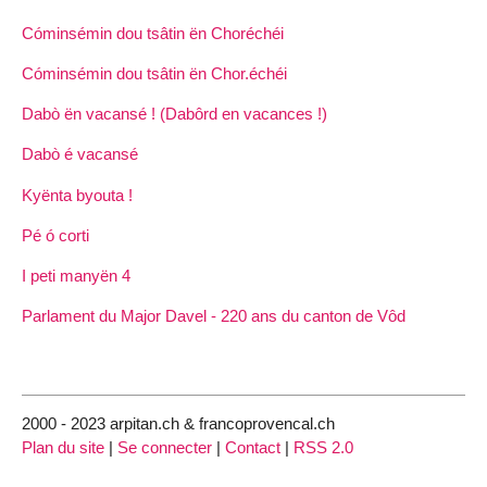
Cóminsémin dou tsâtin ën Choréchéi
Cóminsémin dou tsâtin ën Chor.échéi
Dabò ën vacansé ! (Dabôrd en vacances !)
Dabò é vacansé
Kyënta byouta !
Pé ó corti
I peti manyën 4
Parlament du Major Davel - 220 ans du canton de Vôd
2000 - 2023 arpitan.ch & francoprovencal.ch
Plan du site
|
Se connecter
|
Contact
|
RSS 2.0