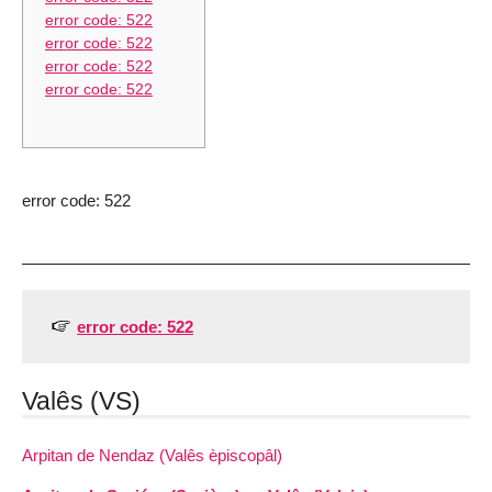
error code: 522
error code: 522
error code: 522
error code: 522
error code: 522
error code: 522
Valês (VS)
Arpitan de Nendaz (Valês èpiscopâl)