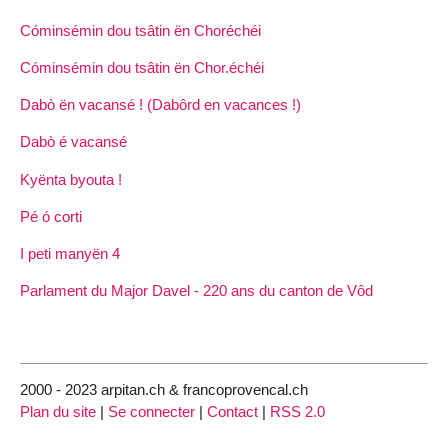
Cóminsémin dou tsâtin ën Choréchéi
Cóminsémin dou tsâtin ën Chor.échéi
Dabò ën vacansé ! (Dabôrd en vacances !)
Dabò é vacansé
Kyënta byouta !
Pé ó corti
I peti manyën 4
Parlament du Major Davel - 220 ans du canton de Vôd
2000 - 2023 arpitan.ch & francoprovencal.ch
Plan du site
|
Se connecter
|
Contact
|
RSS 2.0