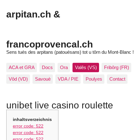
arpitan.ch &
francoprovencal.ch
Sens tués des arpitans (patouésans) tot u tôrn du Mont-Blanc !
ACA et GRA
Docs
Ora
Valês (VS)
Fribôrg (FR)
Vôd (VD)
Savouè
VDA / PIE
Poulyes
Contact
unibet live casino roulette
inhaltsverzeichnis
error code: 522
error code: 522
error code: 522