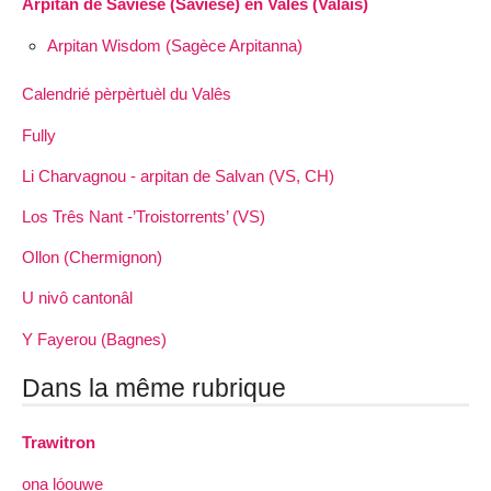
Arpitan de Saviése (Savièse) en Valês (Valais)
Arpitan Wisdom (Sagèce Arpitanna)
Calendrié pèrpèrtuèl du Valês
Fully
Li Charvagnou - arpitan de Salvan (VS, CH)
Los Três Nant -’Troistorrents’ (VS)
Ollon (Chermignon)
U nivô cantonâl
Y Fayerou (Bagnes)
Dans la même rubrique
Trawitron
ona lóouwe