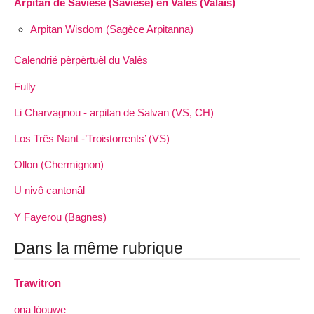
Arpitan de Saviése (Savièse) en Valês (Valais)
Arpitan Wisdom (Sagèce Arpitanna)
Calendrié pèrpèrtuèl du Valês
Fully
Li Charvagnou - arpitan de Salvan (VS, CH)
Los Três Nant -’Troistorrents’ (VS)
Ollon (Chermignon)
U nivô cantonâl
Y Fayerou (Bagnes)
Dans la même rubrique
Trawitron
ona lóouwe