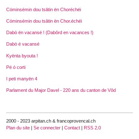
Cóminsémin dou tsâtin ën Choréchéi
Cóminsémin dou tsâtin ën Chor.échéi
Dabò ën vacansé ! (Dabôrd en vacances !)
Dabò é vacansé
Kyënta byouta !
Pé ó corti
I peti manyën 4
Parlament du Major Davel - 220 ans du canton de Vôd
2000 - 2023 arpitan.ch & francoprovencal.ch
Plan du site
|
Se connecter
|
Contact
|
RSS 2.0