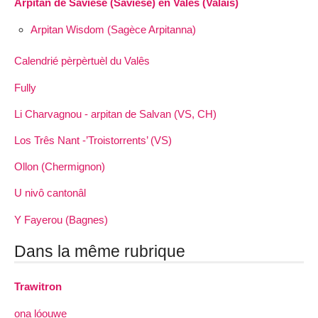
Arpitan de Saviése (Savièse) en Valês (Valais)
Arpitan Wisdom (Sagèce Arpitanna)
Calendrié pèrpèrtuèl du Valês
Fully
Li Charvagnou - arpitan de Salvan (VS, CH)
Los Três Nant -’Troistorrents’ (VS)
Ollon (Chermignon)
U nivô cantonâl
Y Fayerou (Bagnes)
Dans la même rubrique
Trawitron
ona lóouwe