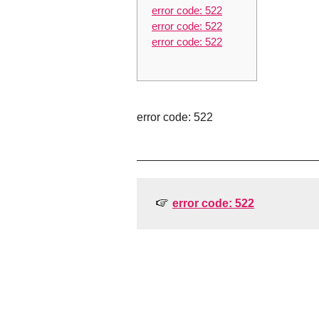
error code: 522
error code: 522
error code: 522
error code: 522
error code: 522