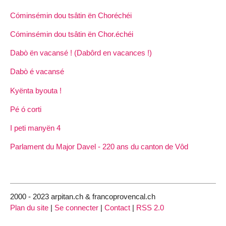
Cóminsémin dou tsâtin ën Choréchéi
Cóminsémin dou tsâtin ën Chor.échéi
Dabò ën vacansé ! (Dabôrd en vacances !)
Dabò é vacansé
Kyënta byouta !
Pé ó corti
I peti manyën 4
Parlament du Major Davel - 220 ans du canton de Vôd
2000 - 2023 arpitan.ch & francoprovencal.ch
Plan du site
|
Se connecter
|
Contact
|
RSS 2.0