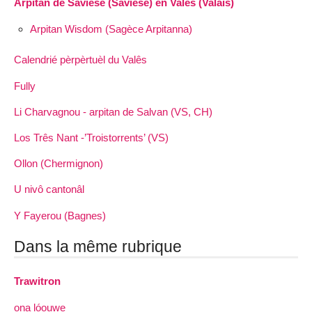
Arpitan de Saviése (Savièse) en Valês (Valais)
Arpitan Wisdom (Sagèce Arpitanna)
Calendrié pèrpèrtuèl du Valês
Fully
Li Charvagnou - arpitan de Salvan (VS, CH)
Los Três Nant -’Troistorrents’ (VS)
Ollon (Chermignon)
U nivô cantonâl
Y Fayerou (Bagnes)
Dans la même rubrique
Trawitron
ona lóouwe