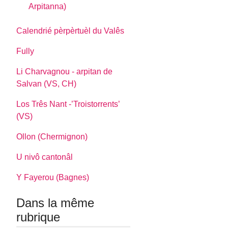
Arpitanna)
Calendrié pèrpèrtuèl du Valês
Fully
Li Charvagnou - arpitan de
Salvan (VS, CH)
Los Três Nant -’Troistorrents’
(VS)
Ollon (Chermignon)
U nivô cantonâl
Y Fayerou (Bagnes)
Dans la même
rubrique