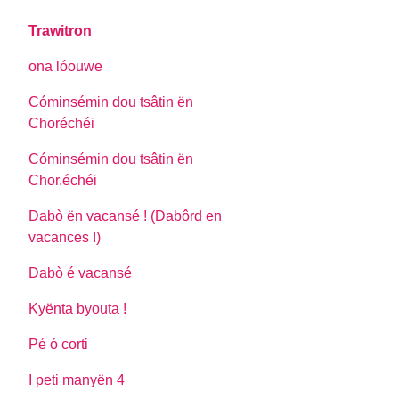
Trawitron
ona lóouwe
Cóminsémin dou tsâtin ën
Choréchéi
Cóminsémin dou tsâtin ën
Chor.échéi
Dabò ën vacansé ! (Dabôrd en
vacances !)
Dabò é vacansé
Kyënta byouta !
Pé ó corti
I peti manyën 4