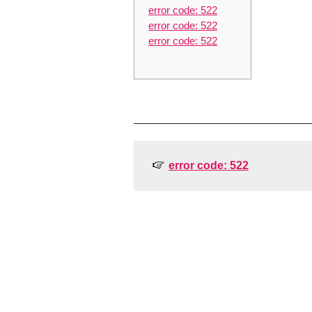
error code: 522
error code: 522
error code: 522
error code: 522