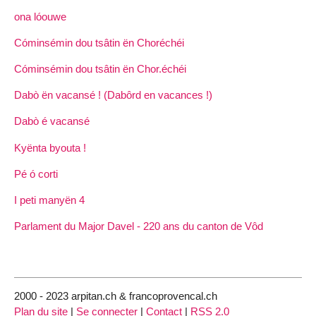
ona lóouwe
Cóminsémin dou tsâtin ën Choréchéi
Cóminsémin dou tsâtin ën Chor.échéi
Dabò ën vacansé ! (Dabôrd en vacances !)
Dabò é vacansé
Kyënta byouta !
Pé ó corti
I peti manyën 4
Parlament du Major Davel - 220 ans du canton de Vôd
2000 - 2023 arpitan.ch & francoprovencal.ch
Plan du site
|
Se connecter
|
Contact
|
RSS 2.0