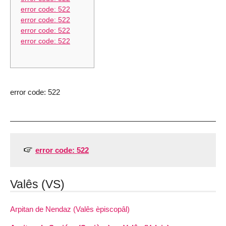
error code: 522
error code: 522
error code: 522
error code: 522
error code: 522
error code: 522
Valês (VS)
Arpitan de Nendaz (Valês èpiscopâl)