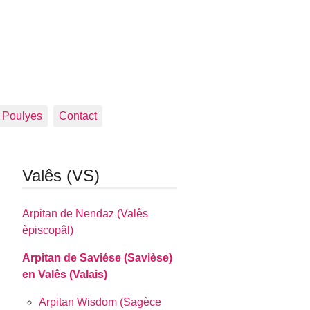
Poulyes
Contact
Valês (VS)
Arpitan de Nendaz (Valês
èpiscopâl)
Arpitan de Saviése (Savièse)
en Valês (Valais)
Arpitan Wisdom (Sagèce