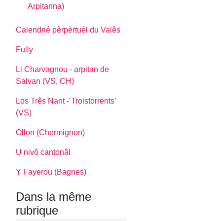
Arpitanna)
Calendrié pèrpèrtuèl du Valês
Fully
Li Charvagnou - arpitan de
Salvan (VS, CH)
Los Três Nant -’Troistorrents’
(VS)
Ollon (Chermignon)
U nivô cantonâl
Y Fayerou (Bagnes)
Dans la même
rubrique