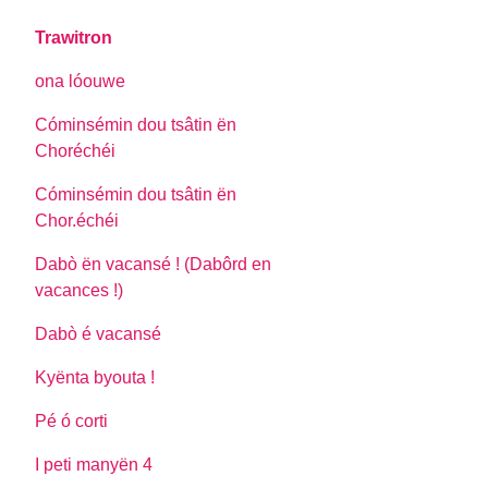
Trawitron
ona lóouwe
Cóminsémin dou tsâtin ën
Choréchéi
Cóminsémin dou tsâtin ën
Chor.échéi
Dabò ën vacansé ! (Dabôrd en
vacances !)
Dabò é vacansé
Kyënta byouta !
Pé ó corti
I peti manyën 4