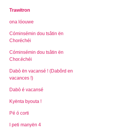
Trawitron
ona lóouwe
Cóminsémin dou tsâtin ën
Choréchéi
Cóminsémin dou tsâtin ën
Chor.échéi
Dabò ën vacansé ! (Dabôrd en
vacances !)
Dabò é vacansé
Kyënta byouta !
Pé ó corti
I peti manyën 4