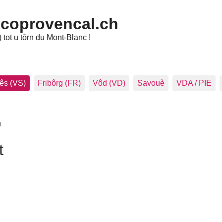
ncoprovencal.ch
tot u tôrn du Mont-Blanc !
ês (VS)
Fribôrg (FR)
Vôd (VD)
Savouè
VDA / PIE
t
t