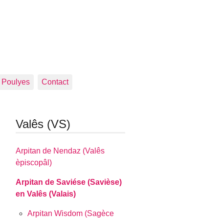
Poulyes
Contact
Valês (VS)
Arpitan de Nendaz (Valês
èpiscopâl)
Arpitan de Saviése (Savièse)
en Valês (Valais)
Arpitan Wisdom (Sagèce