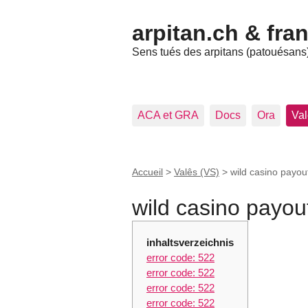
arpitan.ch & fra
Sens tués des arpitans (patouésans) 
ACA et GRA
Docs
Ora
Val
Accueil
>
Valês (VS)
> wild casino payou
wild casino payou
inhaltsverzeichnis
error code: 522
error code: 522
error code: 522
error code: 522