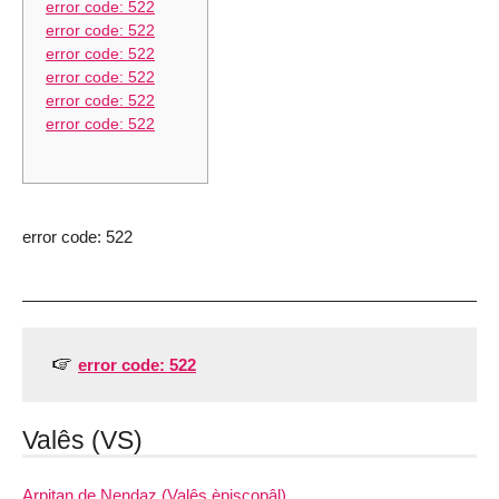
error code: 522
error code: 522
error code: 522
error code: 522
error code: 522
error code: 522
error code: 522
error code: 522
Valês (VS)
Arpitan de Nendaz (Valês èpiscopâl)