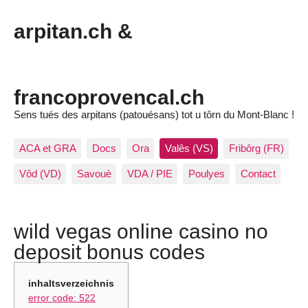
arpitan.ch &
francoprovencal.ch
Sens tués des arpitans (patouésans) tot u tôrn du Mont-Blanc !
ACA et GRA
Docs
Ora
Valês (VS)
Fribôrg (FR)
Vôd (VD)
Savouè
VDA / PIE
Poulyes
Contact
wild vegas online casino no
deposit bonus codes
inhaltsverzeichnis
error code: 522