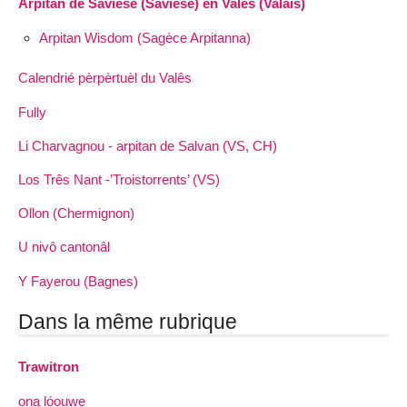
Arpitan de Saviése (Savièse) en Valês (Valais)
Arpitan Wisdom (Sagèce Arpitanna)
Calendrié pèrpèrtuèl du Valês
Fully
Li Charvagnou - arpitan de Salvan (VS, CH)
Los Três Nant -’Troistorrents’ (VS)
Ollon (Chermignon)
U nivô cantonâl
Y Fayerou (Bagnes)
Dans la même rubrique
Trawitron
ona lóouwe