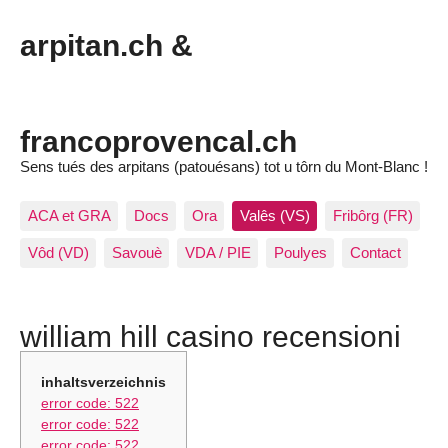
arpitan.ch &
francoprovencal.ch
Sens tués des arpitans (patouésans) tot u tôrn du Mont-Blanc !
ACA et GRA
Docs
Ora
Valês (VS)
Fribôrg (FR)
Vôd (VD)
Savouè
VDA / PIE
Poulyes
Contact
william hill casino recensioni
inhaltsverzeichnis
error code: 522
error code: 522
error code: 522