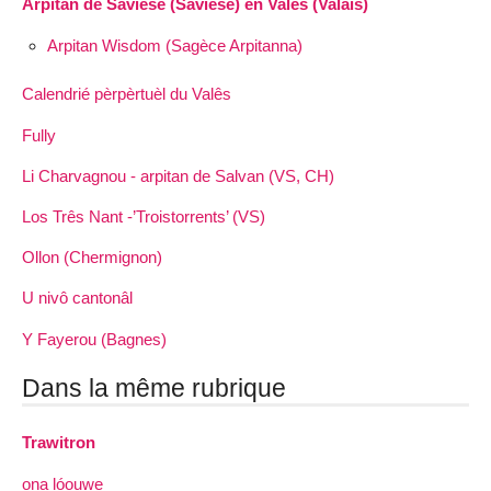
Arpitan de Saviése (Savièse) en Valês (Valais)
Arpitan Wisdom (Sagèce Arpitanna)
Calendrié pèrpèrtuèl du Valês
Fully
Li Charvagnou - arpitan de Salvan (VS, CH)
Los Três Nant -’Troistorrents’ (VS)
Ollon (Chermignon)
U nivô cantonâl
Y Fayerou (Bagnes)
Dans la même rubrique
Trawitron
ona lóouwe