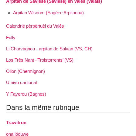
Arpitan de Saviése (Savièse) en Valês (Valais)
Arpitan Wisdom (Sagèce Arpitanna)
Calendrié pèrpèrtuèl du Valês
Fully
Li Charvagnou - arpitan de Salvan (VS, CH)
Los Três Nant -’Troistorrents’ (VS)
Ollon (Chermignon)
U nivô cantonâl
Y Fayerou (Bagnes)
Dans la même rubrique
Trawitron
ona lóouwe