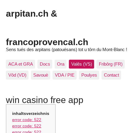
arpitan.ch &
francoprovencal.ch
Sens tués des arpitans (patouésans) tot u tôrn du Mont-Blanc !
ACA et GRA
Docs
Ora
Valês (VS)
Fribôrg (FR)
Vôd (VD)
Savouè
VDA / PIE
Poulyes
Contact
win casino free app
inhaltsverzeichnis
error code: 522
error code: 522
error code: 522