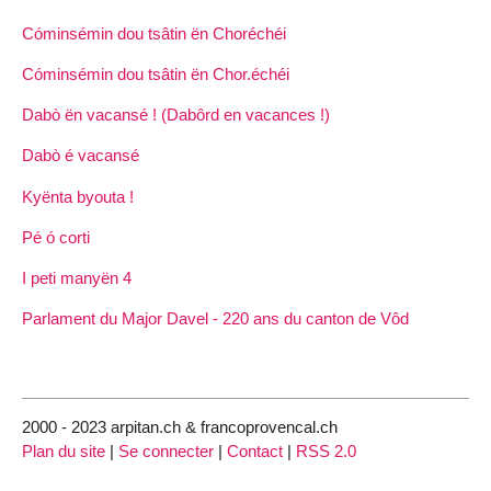
Cóminsémin dou tsâtin ën Choréchéi
Cóminsémin dou tsâtin ën Chor.échéi
Dabò ën vacansé ! (Dabôrd en vacances !)
Dabò é vacansé
Kyënta byouta !
Pé ó corti
I peti manyën 4
Parlament du Major Davel - 220 ans du canton de Vôd
2000 - 2023 arpitan.ch & francoprovencal.ch
Plan du site
|
Se connecter
|
Contact
|
RSS 2.0