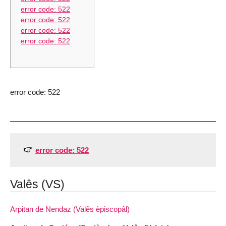
error code: 522
error code: 522
error code: 522
error code: 522
error code: 522
error code: 522
Valês (VS)
Arpitan de Nendaz (Valês èpiscopâl)