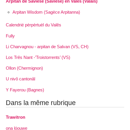
Arpitan de Saviése (Savièse) en Valês (Valais)
Arpitan Wisdom (Sagèce Arpitanna)
Calendrié pèrpèrtuèl du Valês
Fully
Li Charvagnou - arpitan de Salvan (VS, CH)
Los Três Nant -’Troistorrents’ (VS)
Ollon (Chermignon)
U nivô cantonâl
Y Fayerou (Bagnes)
Dans la même rubrique
Trawitron
ona lóouwe