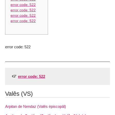
error code: 522
error code: 522
error code: 522
error code: 522
error code: 522
error code: 522
Valês (VS)
Arpitan de Nendaz (Valês èpiscopâl)