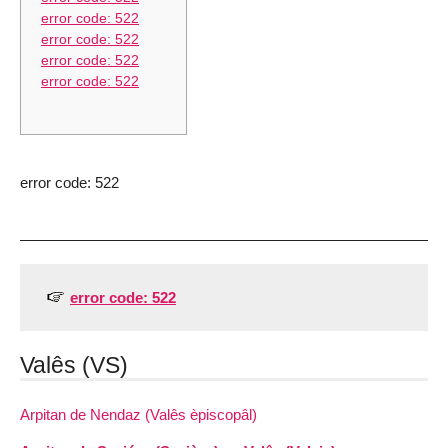
error code: 522
error code: 522
error code: 522
error code: 522
error code: 522
error code: 522
Valês (VS)
Arpitan de Nendaz (Valês èpiscopâl)