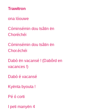
Trawitron
ona lóouwe
Cóminsémin dou tsâtin ën
Choréchéi
Cóminsémin dou tsâtin ën
Chor.échéi
Dabò ën vacansé ! (Dabôrd en
vacances !)
Dabò é vacansé
Kyënta byouta !
Pé ó corti
I peti manyën 4