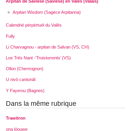
Arpitan de Saviése (Savièse) en Valês (Valais)
Arpitan Wisdom (Sagèce Arpitanna)
Calendrié pèrpèrtuèl du Valês
Fully
Li Charvagnou - arpitan de Salvan (VS, CH)
Los Três Nant -’Troistorrents’ (VS)
Ollon (Chermignon)
U nivô cantonâl
Y Fayerou (Bagnes)
Dans la même rubrique
Trawitron
ona lóouwe