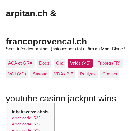
arpitan.ch &
francoprovencal.ch
Sens tués des arpitans (patouésans) tot u tôrn du Mont-Blanc !
ACA et GRA
Docs
Ora
Valês (VS)
Fribôrg (FR)
Vôd (VD)
Savouè
VDA / PIE
Poulyes
Contact
youtube casino jackpot wins
inhaltsverzeichnis
error code: 522
error code: 522
error code: 522