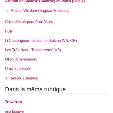
Arpitan de Saviése (Savièse) en Valês (Valais)
Arpitan Wisdom (Sagèce Arpitanna)
Calendrié pèrpèrtuèl du Valês
Fully
Li Charvagnou - arpitan de Salvan (VS, CH)
Los Três Nant -’Troistorrents’ (VS)
Ollon (Chermignon)
U nivô cantonâl
Y Fayerou (Bagnes)
Dans la même rubrique
Trawitron
ona lóouwe