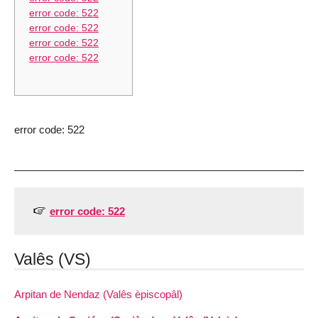
error code: 522
error code: 522
error code: 522
error code: 522
error code: 522
error code: 522
Valês (VS)
Arpitan de Nendaz (Valês èpiscopâl)