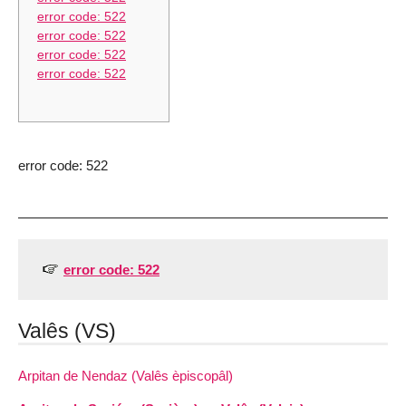
error code: 522
error code: 522
error code: 522
error code: 522
error code: 522
error code: 522
Valês (VS)
Arpitan de Nendaz (Valês èpiscopâl)