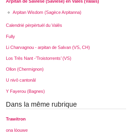
Arpitan de Saviése (Savièse) en Valês (Valais)
Arpitan Wisdom (Sagèce Arpitanna)
Calendrié pèrpèrtuèl du Valês
Fully
Li Charvagnou - arpitan de Salvan (VS, CH)
Los Três Nant -’Troistorrents’ (VS)
Ollon (Chermignon)
U nivô cantonâl
Y Fayerou (Bagnes)
Dans la même rubrique
Trawitron
ona lóouwe