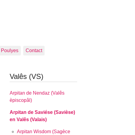
Poulyes
Contact
Valês (VS)
Arpitan de Nendaz (Valês
èpiscopâl)
Arpitan de Saviése (Savièse)
en Valês (Valais)
Arpitan Wisdom (Sagèce