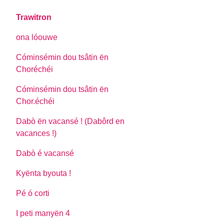
Trawitron
ona lóouwe
Cóminsémin dou tsâtin ën
Choréchéi
Cóminsémin dou tsâtin ën
Chor.échéi
Dabò ën vacansé ! (Dabôrd en
vacances !)
Dabò é vacansé
Kyënta byouta !
Pé ó corti
I peti manyën 4