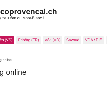
ncoprovencal.ch
tot u tôrn du Mont-Blanc !
ês (VS)
Fribôrg (FR)
Vôd (VD)
Savouè
VDA / PIE
g online
g online