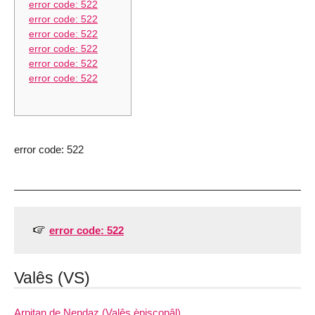
error code: 522
error code: 522
error code: 522
error code: 522
error code: 522
error code: 522
error code: 522
error code: 522
Valês (VS)
Arpitan de Nendaz (Valês èpiscopâl)