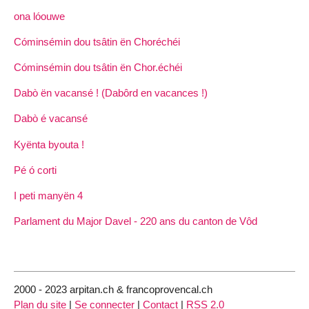
ona lóouwe
Cóminsémin dou tsâtin ën Choréchéi
Cóminsémin dou tsâtin ën Chor.échéi
Dabò ën vacansé ! (Dabôrd en vacances !)
Dabò é vacansé
Kyënta byouta !
Pé ó corti
I peti manyën 4
Parlament du Major Davel - 220 ans du canton de Vôd
2000 - 2023 arpitan.ch & francoprovencal.ch
Plan du site
|
Se connecter
|
Contact
|
RSS 2.0