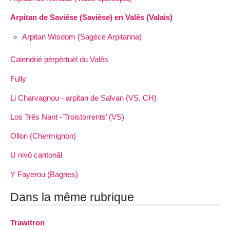
Arpitan de Saviése (Savièse) en Valês (Valais)
Arpitan Wisdom (Sagèce Arpitanna)
Calendrié pèrpèrtuèl du Valês
Fully
Li Charvagnou - arpitan de Salvan (VS, CH)
Los Três Nant -’Troistorrents’ (VS)
Ollon (Chermignon)
U nivô cantonâl
Y Fayerou (Bagnes)
Dans la même rubrique
Trawitron