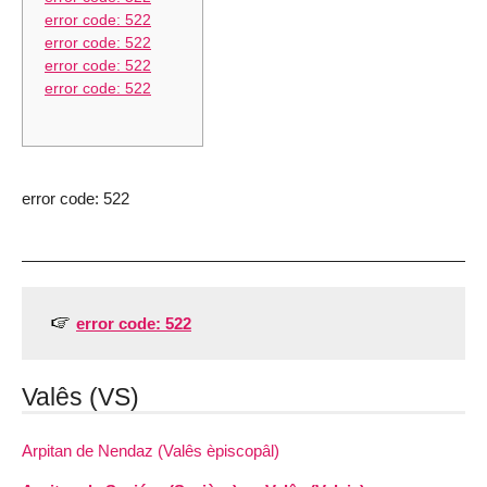
error code: 522
error code: 522
error code: 522
error code: 522
error code: 522
error code: 522
Valês (VS)
Arpitan de Nendaz (Valês èpiscopâl)