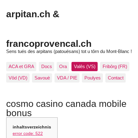
arpitan.ch &
francoprovencal.ch
Sens tués des arpitans (patouésans) tot u tôrn du Mont-Blanc !
ACA et GRA
Docs
Ora
Valês (VS)
Fribôrg (FR)
Vôd (VD)
Savouè
VDA / PIE
Poulyes
Contact
cosmo casino canada mobile
bonus
inhaltsverzeichnis
error code: 522