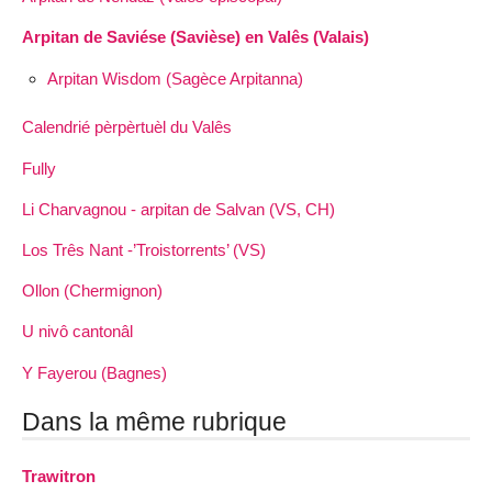
Arpitan de Saviése (Savièse) en Valês (Valais)
Arpitan Wisdom (Sagèce Arpitanna)
Calendrié pèrpèrtuèl du Valês
Fully
Li Charvagnou - arpitan de Salvan (VS, CH)
Los Três Nant -’Troistorrents’ (VS)
Ollon (Chermignon)
U nivô cantonâl
Y Fayerou (Bagnes)
Dans la même rubrique
Trawitron