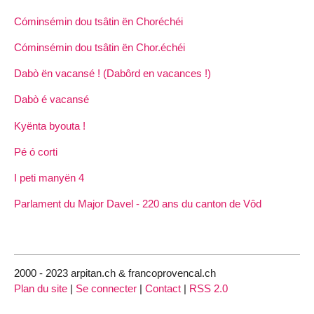
Cóminsémin dou tsâtin ën Choréchéi
Cóminsémin dou tsâtin ën Chor.échéi
Dabò ën vacansé ! (Dabôrd en vacances !)
Dabò é vacansé
Kyënta byouta !
Pé ó corti
I peti manyën 4
Parlament du Major Davel - 220 ans du canton de Vôd
2000 - 2023 arpitan.ch & francoprovencal.ch
Plan du site
|
Se connecter
|
Contact
|
RSS 2.0