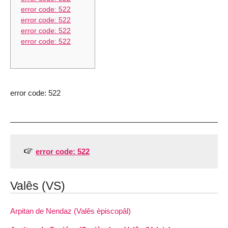
error code: 522
error code: 522
error code: 522
error code: 522
error code: 522
error code: 522
Valês (VS)
Arpitan de Nendaz (Valês èpiscopâl)