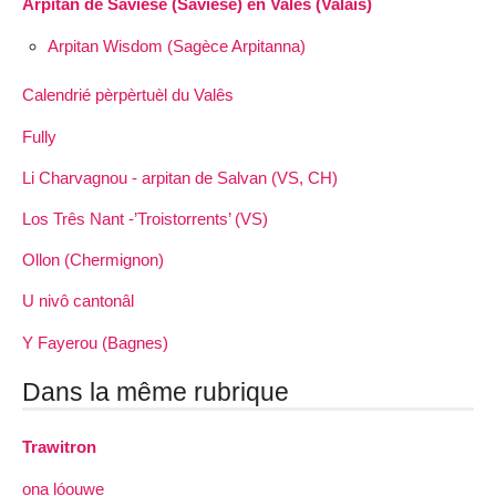
Arpitan de Saviése (Savièse) en Valês (Valais)
Arpitan Wisdom (Sagèce Arpitanna)
Calendrié pèrpèrtuèl du Valês
Fully
Li Charvagnou - arpitan de Salvan (VS, CH)
Los Três Nant -’Troistorrents’ (VS)
Ollon (Chermignon)
U nivô cantonâl
Y Fayerou (Bagnes)
Dans la même rubrique
Trawitron
ona lóouwe