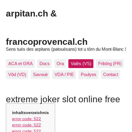
arpitan.ch &
francoprovencal.ch
Sens tués des arpitans (patouésans) tot u tôrn du Mont-Blanc !
ACA et GRA
Docs
Ora
Valês (VS)
Fribôrg (FR)
Vôd (VD)
Savouè
VDA / PIE
Poulyes
Contact
extreme joker slot online free
inhaltsverzeichnis
error code: 522
error code: 522
error code: 522