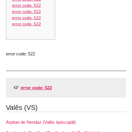
error code: 522
error code: 522
error code: 522
error code: 522
error code: 522
error code: 522
Valês (VS)
Arpitan de Nendaz (Valês èpiscopâl)