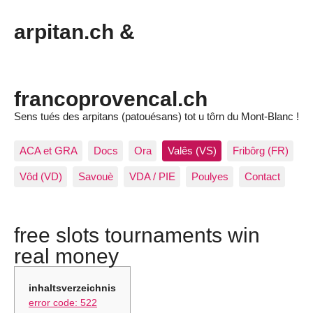
arpitan.ch &
francoprovencal.ch
Sens tués des arpitans (patouésans) tot u tôrn du Mont-Blanc !
ACA et GRA
Docs
Ora
Valês (VS)
Fribôrg (FR)
Vôd (VD)
Savouè
VDA / PIE
Poulyes
Contact
free slots tournaments win
real money
inhaltsverzeichnis
error code: 522