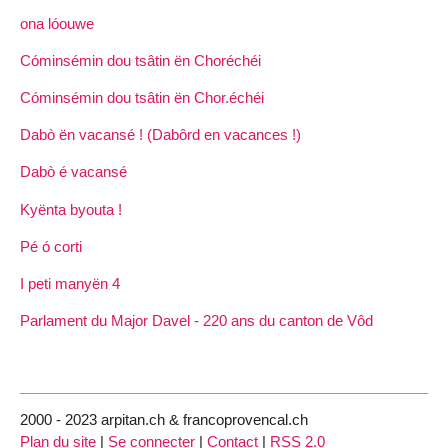
ona lóouwe
Cóminsémin dou tsâtin ën Choréchéi
Cóminsémin dou tsâtin ën Chor.échéi
Dabò ën vacansé ! (Dabôrd en vacances !)
Dabò é vacansé
Kyënta byouta !
Pé ó corti
I peti manyën 4
Parlament du Major Davel - 220 ans du canton de Vôd
2000 - 2023 arpitan.ch & francoprovencal.ch
Plan du site
|
Se connecter
|
Contact
|
RSS 2.0