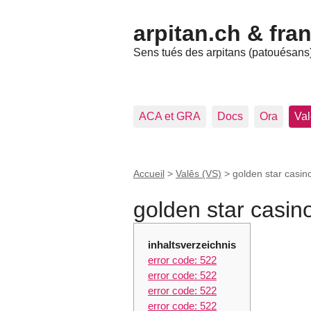
arpitan.ch & fra
Sens tués des arpitans (patouésans) 
ACA et GRA
Docs
Ora
Val
Accueil
>
Valês (VS)
> golden star casin
golden star casin
inhaltsverzeichnis
error code: 522
error code: 522
error code: 522
error code: 522