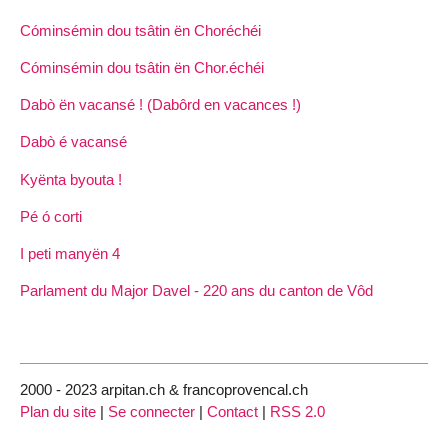
Cóminsémin dou tsâtin ën Choréchéi
Cóminsémin dou tsâtin ën Chor.échéi
Dabò ën vacansé ! (Dabôrd en vacances !)
Dabò é vacansé
Kyënta byouta !
Pé ó corti
I peti manyën 4
Parlament du Major Davel - 220 ans du canton de Vôd
2000 - 2023 arpitan.ch & francoprovencal.ch
Plan du site
|
Se connecter
|
Contact
|
RSS 2.0