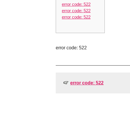
error code: 522
error code: 522
error code: 522
error code: 522
error code: 522