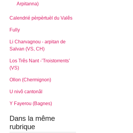
Arpitanna)
Calendrié pèrpèrtuèl du Valês
Fully
Li Charvagnou - arpitan de
Salvan (VS, CH)
Los Três Nant -’Troistorrents’
(VS)
Ollon (Chermignon)
U nivô cantonâl
Y Fayerou (Bagnes)
Dans la même
rubrique