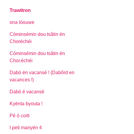
Trawitron
ona lóouwe
Cóminsémin dou tsâtin ën
Choréchéi
Cóminsémin dou tsâtin ën
Chor.échéi
Dabò ën vacansé ! (Dabôrd en
vacances !)
Dabò é vacansé
Kyënta byouta !
Pé ó corti
I peti manyën 4