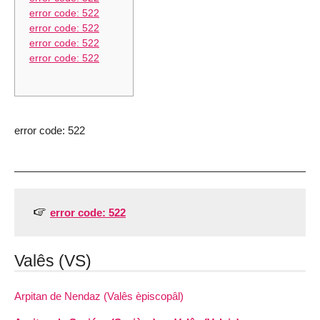
error code: 522
error code: 522
error code: 522
error code: 522
error code: 522
error code: 522
Valês (VS)
Arpitan de Nendaz (Valês èpiscopâl)