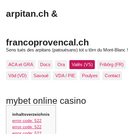
arpitan.ch &
francoprovencal.ch
Sens tués des arpitans (patouésans) tot u tôrn du Mont-Blanc !
ACA et GRA
Docs
Ora
Valês (VS)
Fribôrg (FR)
Vôd (VD)
Savouè
VDA / PIE
Poulyes
Contact
mybet online casino
inhaltsverzeichnis
error code: 522
error code: 522
error code: 522