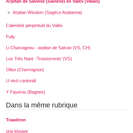
Arpitan de Saviése (Savièse) en Valês (Valais)
Arpitan Wisdom (Sagèce Arpitanna)
Calendrié pèrpèrtuèl du Valês
Fully
Li Charvagnou - arpitan de Salvan (VS, CH)
Los Três Nant -’Troistorrents’ (VS)
Ollon (Chermignon)
U nivô cantonâl
Y Fayerou (Bagnes)
Dans la même rubrique
Trawitron
ona lóouwe