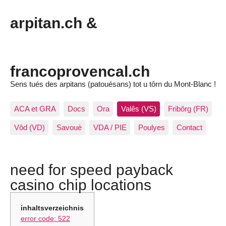
arpitan.ch &
francoprovencal.ch
Sens tués des arpitans (patouésans) tot u tôrn du Mont-Blanc !
ACA et GRA
Docs
Ora
Valês (VS)
Fribôrg (FR)
Vôd (VD)
Savouè
VDA / PIE
Poulyes
Contact
need for speed payback
casino chip locations
inhaltsverzeichnis
error code: 522