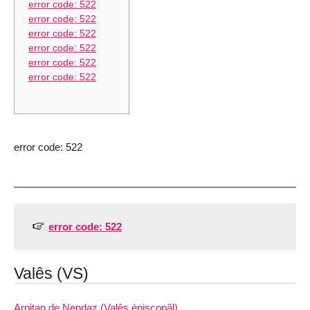
error code: 522
error code: 522
error code: 522
error code: 522
error code: 522
error code: 522
error code: 522
error code: 522
Valês (VS)
Arpitan de Nendaz (Valês èpiscopâl)