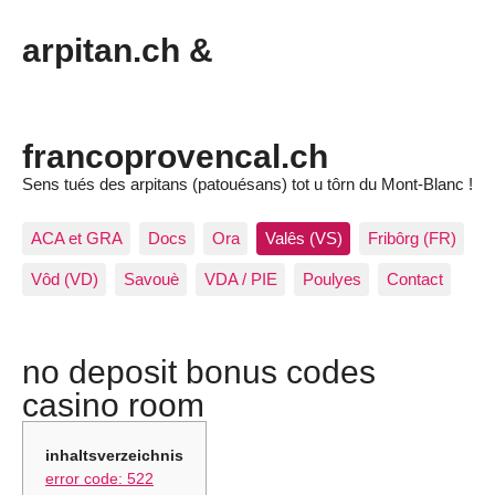
arpitan.ch &
francoprovencal.ch
Sens tués des arpitans (patouésans) tot u tôrn du Mont-Blanc !
ACA et GRA
Docs
Ora
Valês (VS)
Fribôrg (FR)
Vôd (VD)
Savouè
VDA / PIE
Poulyes
Contact
no deposit bonus codes
casino room
inhaltsverzeichnis
error code: 522