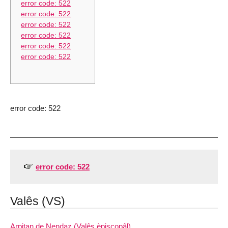
error code: 522
error code: 522
error code: 522
error code: 522
error code: 522
error code: 522
error code: 522
error code: 522
Valês (VS)
Arpitan de Nendaz (Valês èpiscopâl)