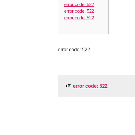
error code: 522
error code: 522
error code: 522
error code: 522
error code: 522