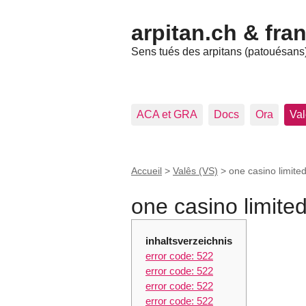
arpitan.ch & fra
Sens tués des arpitans (patouésans) 
ACA et GRA
Docs
Ora
Val
Accueil
>
Valês (VS)
> one casino limited
one casino limited
inhaltsverzeichnis
error code: 522
error code: 522
error code: 522
error code: 522