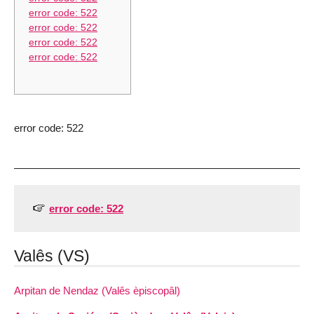
error code: 522
error code: 522
error code: 522
error code: 522
error code: 522
error code: 522
Valês (VS)
Arpitan de Nendaz (Valês èpiscopâl)